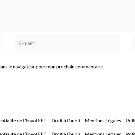
E-
S
mail*
I
dans le navigateur pour mon prochain commentaire.
ntialité de L’Envol EFT
Droit à L’oubli
Mentions Légales
Poli
ntialité de L’Envol EFT
Droit à L’oubli
Mentions Légales
Poli