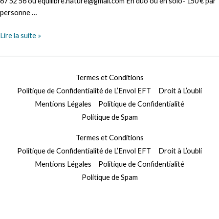
67 52 56 ou equilibre.nature@gmail.com En duo ou en solo- 150 € par
personne …
MATERNITE
Lire la suite »
SEREINE
Termes et Conditions
Politique de Confidentialité de L’Envol EFT
Droit à L’oubli
Mentions Légales
Politique de Confidentialité
Politique de Spam
Termes et Conditions
Politique de Confidentialité de L’Envol EFT
Droit à L’oubli
Mentions Légales
Politique de Confidentialité
Politique de Spam