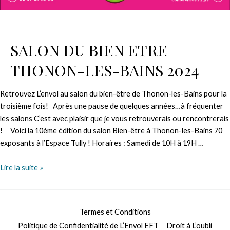
SALON DU BIEN ETRE
THONON-LES-BAINS 2024
Retrouvez L’envol au salon du bien-être de Thonon-les-Bains pour la
troisième fois! Après une pause de quelques années…à fréquenter
les salons C’est avec plaisir que je vous retrouverais ou rencontrerais
! Voici la 10ème édition du salon Bien-être à Thonon-les-Bains 70
exposants à l’Espace Tully ! Horaires : Samedi de 10H à 19H …
SALON
Lire la suite »
DU
BIEN
ETRE
Termes et Conditions
THONON-
Politique de Confidentialité de L’Envol EFT
Droit à L’oubli
LES-