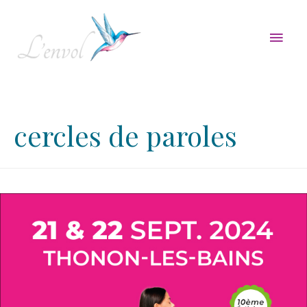
Men
princ
cercles de paroles